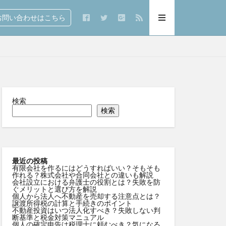
問い合わせはこちら
検索
検索
最近の投稿
有限会社を作るにはどうすればいい？そもそも
作れる？株式会社や合同会社との違いも解説
会社設立における弁護士の役割とは？失敗を防
ぐメリットと選び方を解説
個人から法人へ不動産を売却する注意点とは？
譲渡所得税の計算と手続きのポイント
不動産投資はいつ法人化すべき？失敗しない判
断基準と税金対策マニュアル
個人の確定申告は税理士に頼むべき？気になる