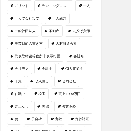
メリット
ランニングコスト
一人
一人で会社設立
一人親方
一般社団法人
不動産
丸投げ費用
事業目的の書き方
人材派遣会社
代表取締役等住所非表示措置
会社名
会社設立
会計士
個人事業主
千葉
収入無し
合同会社
在職中
埼玉
売上1000万円
売上なし
夫婦
失業保険
妻
子会社
定款
定款認証