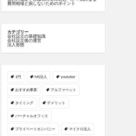
費用相場と損しないためのポイント
カテゴリー
会社設立の基礎知識
会社設立後の運営
法人形態
1円
MS法人
youtuber
おすすめ事業
アルファベット
タイミング
デメリット
バーチャルオフィス
プライベートカンパニー
マイクロ法人