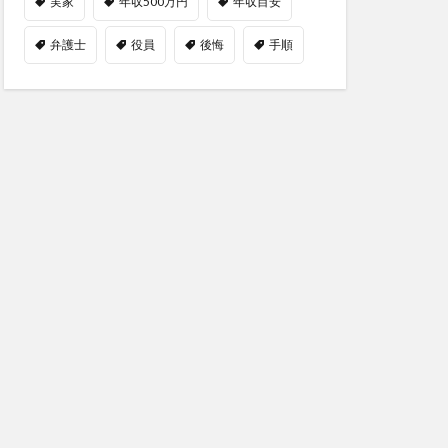
実家
年収500万円
年収目安
弁護士
役員
後悔
手順