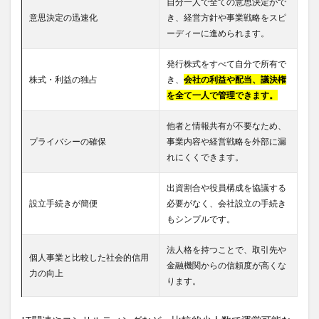
自分一人で全ての意思決定がで
意思決定の迅速化
き、経営方針や事業戦略をスピ
ーディーに進められます。
発行株式をすべて自分で所有で
株式・利益の独占
き、
会社の利益や配当、議決権
を全て一人で管理できます。
他者と情報共有が不要なため、
プライバシーの確保
事業内容や経営戦略を外部に漏
れにくくできます。
出資割合や役員構成を協議する
設立手続きが簡便
必要がなく、会社設立の手続き
もシンプルです。
法人格を持つことで、取引先や
個人事業と比較した社会的信用
金融機関からの信頼度が高くな
力の向上
ります。