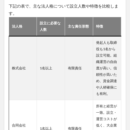
下記の表で、主な法人格について設立人数や特徴を比較しま
す。
設立に必要な
法人格
主な責任形態
特徴
人数
発起人も取締
役も1名から
設立可能。組
織運営の自由
株式会社
1名以上
有限責任
度が高い。信
頼性が高いた
め、資金調達
や人材確保に
も有利。
所有と経営が
一致。設立・
運営コストが
合同会社
低く、大企業
1名以上
有限責任