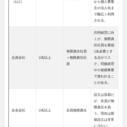
（LLC）
から個人事業
主の法人化ま
で幅広く利用
される。
共同経営に向
くが、無限責
任社員を最低
有限責任社員
1名必要とす
合資会社
2名以上
＋無限責任社
る点がリス
員
ク。同族経営
や小規模事業
で使われるこ
とがある。
設立は容易だ
が、全員が無
限責任を負
合名会社
2名以上
全員無限責任
う。現在は新
規設立は非常
に少ない。