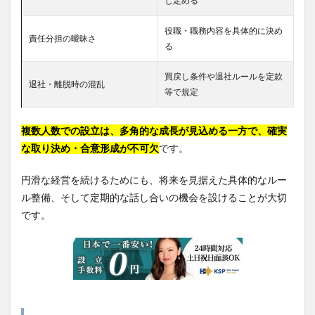
し定める
役職・職務内容を具体的に決め
責任分担の曖昧さ
る
買戻し条件や退社ルールを定款
退社・離脱時の混乱
等で規定
複数人数での設立は、多角的な成長が見込める一方で、確実
な取り決め・合意形成が不可欠
です。
円滑な経営を続けるためにも、将来を見据えた具体的なルー
ル整備、そして定期的な話し合いの機会を設けることが大切
です。