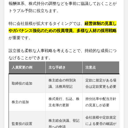
報酬体系、株式持分の調整などを事前に協議しておくことが
トラブル予防に役立ちます。
特に会社規模が拡大するタイミングでは、
経営体制の見直し
やガバナンス強化のための役員増員、多様な人材の採用戦略
が重要です。
設立後も柔軟な人事戦略を考えることで、持続的な成長につ
なげることができます。
人員変更の例
主な手続き
注意点
株主総会の特別決
定款に規定がある場
取締役の追加
議、法務局登記
合は定款変更も必要
株式発行、払込、株
持分比率や配当方針
株主の追加
主名簿の更新
の見直しが必要
会社規模や定款規定
株主総会決議、登記
監査役の設置
による要否の確認が
所への申請