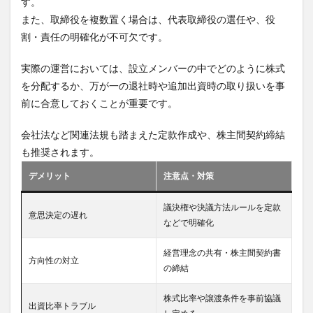
す。
また、取締役を複数置く場合は、代表取締役の選任や、役
割・責任の明確化が不可欠です。
実際の運営においては、設立メンバーの中でどのように株式
を分配するか、万が一の退社時や追加出資時の取り扱いを事
前に合意しておくことが重要です。
会社法など関連法規も踏まえた定款作成や、株主間契約締結
も推奨されます。
デメリット
注意点・対策
議決権や決議方法ルールを定款
意思決定の遅れ
などで明確化
経営理念の共有・株主間契約書
方向性の対立
の締結
株式比率や譲渡条件を事前協議
出資比率トラブル