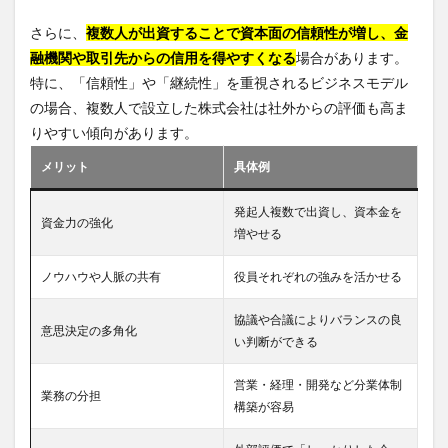
さらに、
複数人が出資することで資本面の信頼性が増し、金
融機関や取引先からの信用を得やすくなる
場合があります。
特に、「信頼性」や「継続性」を重視されるビジネスモデル
の場合、複数人で設立した株式会社は社外からの評価も高ま
りやすい傾向があります。
メリット
具体例
発起人複数で出資し、資本金を
資金力の強化
増やせる
ノウハウや人脈の共有
役員それぞれの強みを活かせる
協議や合議によりバランスの良
意思決定の多角化
い判断ができる
営業・経理・開発など分業体制
業務の分担
構築が容易