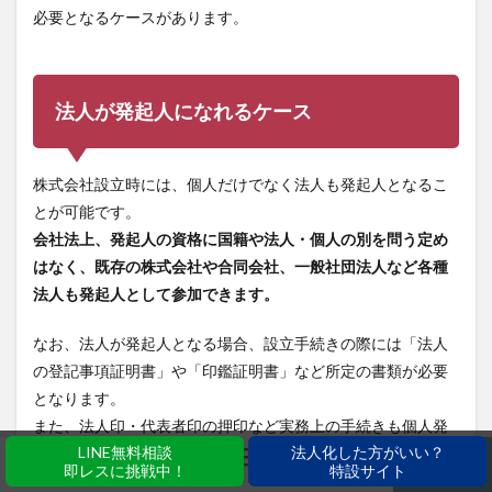
必要となるケースがあります。
法人が発起人になれるケース
株式会社設立時には、個人だけでなく法人も発起人となるこ
とが可能です。
会社法上、発起人の資格に国籍や法人・個人の別を問う定め
はなく、既存の株式会社や合同会社、一般社団法人など各種
法人も発起人として参加できます。
なお、法人が発起人となる場合、設立手続きの際には「法人
の登記事項証明書」や「印鑑証明書」など所定の書類が必要
となります。
また、法人印・代表者印の押印など実務上の手続きも個人発
LINE無料相談
法人化した方がいい？
起人とは異なる点があるため注意が必要です。
即レスに挑戦中！
特設サイト
ホーム
シェア
メニュー
電話
TOPへ