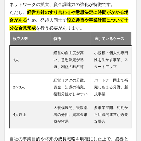
ネットワークの拡大、資金調達力の強化が特徴です。
ただし、
経営方針のすり合わせや意思決定に時間がかかる場
合がある
ため、発起人同士で
設立趣旨や事業計画について十
分な合意形成
を行う必要があります。
設立人数
特徴
適しているケース
経営の自由度が高
小規模・個人の専門
1人
い、意思決定が迅
性を生かす事業、ス
速、利益の独占可
タートアップ
経営リスクの分散、
パートナー同士で補
2〜3人
資金・知識の補完、
完しあえる分野、新
役割分担がしやすい
規事業
大規模展開、複数部
多事業展開、初期か
4人以上
署の分担、資本金形
ら組織的運営が必要
成が容易
な場合
自社の事業目的や将来の成長戦略を明確にした上で、必要と