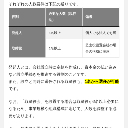
それぞれの人数要件は下記の通りです。
必要な人数（現行
役割
備考
法）
発起人
1名以上
個人でも法人でも可
監査役設置会社の場
取締役
1名以上
合の構成に注意
発起人とは、会社設立時に定款を作成し、資本金の払い込み
など設立手続きを推進する役割のことです。
また、設立と同時に選任される取締役も、
1名から選任が可能
です。
なお、「取締役会」を設置する場合は取締役が3名以上必要に
なるため、事業規模や組織構成に応じて、人数を調整する必
要があります。