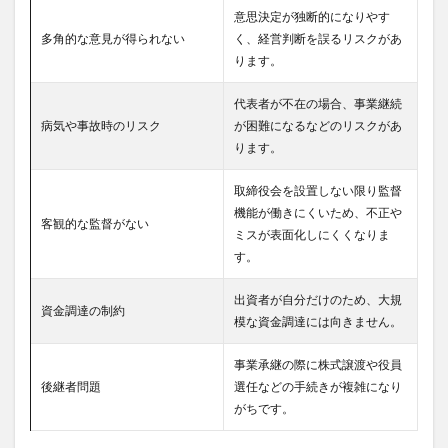
意思決定が独断的になりやす
多角的な意見が得られない
く、経営判断を誤るリスクがあ
ります。
代表者が不在の場合、事業継続
病気や事故時のリスク
が困難になるなどのリスクがあ
ります。
取締役会を設置しない限り監督
機能が働きにくいため、不正や
客観的な監督がない
ミスが表面化しにくくなりま
す。
出資者が自分だけのため、大規
資金調達の制約
模な資金調達には向きません。
事業承継の際に株式譲渡や役員
後継者問題
選任などの手続きが複雑になり
がちです。