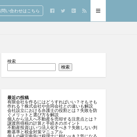
問い合わせはこちら
検索
検索
最近の投稿
有限会社を作るにはどうすればいい？そもそも
作れる？株式会社や合同会社との違いも解説
会社設立における弁護士の役割とは？失敗を防
ぐメリットと選び方を解説
個人から法人へ不動産を売却する注意点とは？
譲渡所得税の計算と手続きのポイント
不動産投資はいつ法人化すべき？失敗しない判
断基準と税金対策マニュアル
個人の確定申告は税理士に頼むべき？気になる