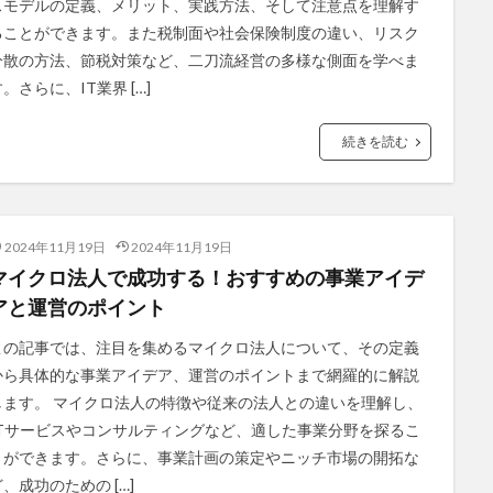
スモデルの定義、メリット、実践方法、そして注意点を理解す
ることができます。また税制面や社会保険制度の違い、リスク
分散の方法、節税対策など、二刀流経営の多様な側面を学べま
。さらに、IT業界 […]
続きを読む
2024年11月19日
2024年11月19日
マイクロ法人で成功する！おすすめの事業アイデ
アと運営のポイント
この記事では、注目を集めるマイクロ法人について、その定義
から具体的な事業アイデア、運営のポイントまで網羅的に解説
します。 マイクロ法人の特徴や従来の法人との違いを理解し、
ITサービスやコンサルティングなど、適した事業分野を探るこ
とができます。さらに、事業計画の策定やニッチ市場の開拓な
ど、成功のための […]