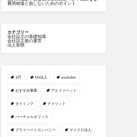
費用相場と損しないためのポイント
カテゴリー
会社設立の基礎知識
会社設立後の運営
法人形態
1円
MS法人
youtuber
おすすめ事業
アルファベット
タイミング
デメリット
バーチャルオフィス
プライベートカンパニー
マイクロ法人