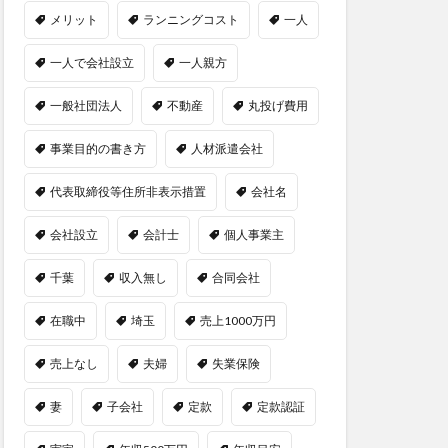
メリット
ランニングコスト
一人
一人で会社設立
一人親方
一般社団法人
不動産
丸投げ費用
事業目的の書き方
人材派遣会社
代表取締役等住所非表示措置
会社名
会社設立
会計士
個人事業主
千葉
収入無し
合同会社
在職中
埼玉
売上1000万円
売上なし
夫婦
失業保険
妻
子会社
定款
定款認証