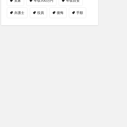
実家
年収500万円
年収目安
弁護士
役員
後悔
手順