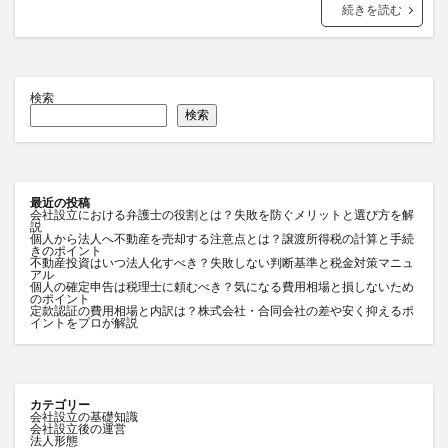
続きを読む
検索
検索
最近の投稿
会社設立における弁護士の役割とは？失敗を防ぐメリットと選び方を解
説
個人から法人へ不動産を売却する注意点とは？譲渡所得税の計算と手続
きのポイント
不動産投資はいつ法人化すべき？失敗しない判断基準と税金対策マニュ
アル
個人の確定申告は税理士に頼むべき？気になる費用相場と損しないため
のポイント
定款認証の費用相場と内訳は？株式会社・合同会社の差や安く抑えるポ
イントをプロが解説
カテゴリー
会社設立の基礎知識
会社設立後の運営
法人形態