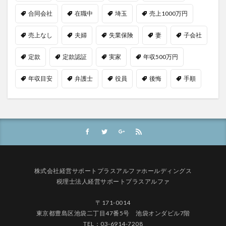
合同会社
在職中
埼玉
売上1000万円
売上なし
夫婦
失業保険
妻
子会社
定款
定款認証
実家
年収500万円
年収目安
弁護士
役員
後悔
手順
株式会社経営サポートプラスアルファホールディングス
税理士法人経営サポートプラスアルファ
〒171-0014
東京都豊島区池袋二丁目47番5号 池袋オンダビル7階
TEL：03-6914-7208