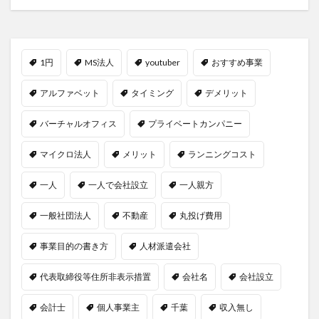
1円
MS法人
youtuber
おすすめ事業
アルファベット
タイミング
デメリット
バーチャルオフィス
プライベートカンパニー
マイクロ法人
メリット
ランニングコスト
一人
一人で会社設立
一人親方
一般社団法人
不動産
丸投げ費用
事業目的の書き方
人材派遣会社
代表取締役等住所非表示措置
会社名
会社設立
会計士
個人事業主
千葉
収入無し