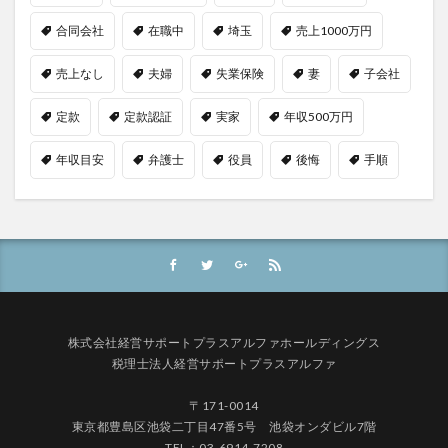
合同会社
在職中
埼玉
売上1000万円
売上なし
夫婦
失業保険
妻
子会社
定款
定款認証
実家
年収500万円
年収目安
弁護士
役員
後悔
手順
株式会社経営サポートプラスアルファホールディングス
税理士法人経営サポートプラスアルファ
〒171-0014
東京都豊島区池袋二丁目47番5号 池袋オンダビル7階
TEL：03-6914-7208