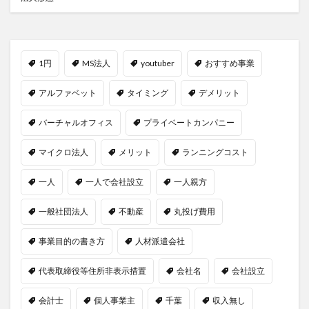
1円
MS法人
youtuber
おすすめ事業
アルファベット
タイミング
デメリット
バーチャルオフィス
プライベートカンパニー
マイクロ法人
メリット
ランニングコスト
一人
一人で会社設立
一人親方
一般社団法人
不動産
丸投げ費用
事業目的の書き方
人材派遣会社
代表取締役等住所非表示措置
会社名
会社設立
会計士
個人事業主
千葉
収入無し