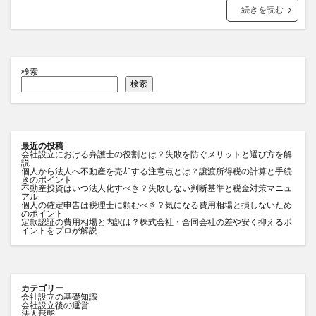
続きを読む
検索
検索
最近の投稿
会社設立における弁護士の役割とは？失敗を防ぐメリットと選び方を解
説
個人から法人へ不動産を売却する注意点とは？譲渡所得税の計算と手続
きのポイント
不動産投資はいつ法人化すべき？失敗しない判断基準と税金対策マニュ
アル
個人の確定申告は税理士に頼むべき？気になる費用相場と損しないため
のポイント
定款認証の費用相場と内訳は？株式会社・合同会社の差や安く抑えるポ
イントをプロが解説
カテゴリー
会社設立の基礎知識
会社設立後の運営
法人形態