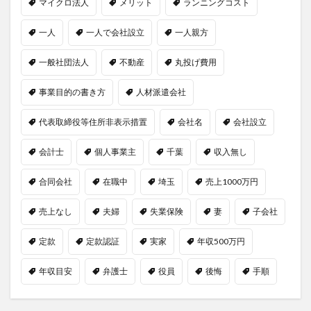
マイクロ法人
メリット
ランニングコスト
一人
一人で会社設立
一人親方
一般社団法人
不動産
丸投げ費用
事業目的の書き方
人材派遣会社
代表取締役等住所非表示措置
会社名
会社設立
会計士
個人事業主
千葉
収入無し
合同会社
在職中
埼玉
売上1000万円
売上なし
夫婦
失業保険
妻
子会社
定款
定款認証
実家
年収500万円
年収目安
弁護士
役員
後悔
手順