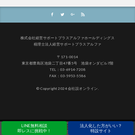
株式会社経営サポートプラスアルファホールディングス
税理士法人経営サポートプラスアルファ
〒171-0014
東京都豊島区池袋二丁目47番5号 池袋オンダビル7階
TEL：03-6914-7208
FAX：03-5953-5586
© Copyright 2024 会社設オンライン.
LINE無料相談
法人化した方がいい？
即レスに挑戦中！
特設サイト
ホーム
シェア
メニュー
電話
TOPへ