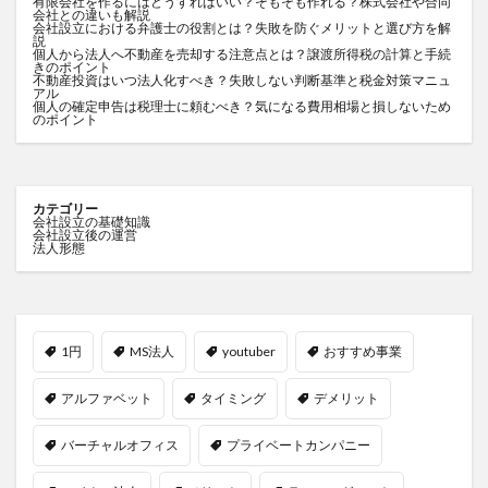
有限会社を作るにはどうすればいい？そもそも作れる？株式会社や合同
会社との違いも解説
会社設立における弁護士の役割とは？失敗を防ぐメリットと選び方を解
説
個人から法人へ不動産を売却する注意点とは？譲渡所得税の計算と手続
きのポイント
不動産投資はいつ法人化すべき？失敗しない判断基準と税金対策マニュ
アル
個人の確定申告は税理士に頼むべき？気になる費用相場と損しないため
のポイント
カテゴリー
会社設立の基礎知識
会社設立後の運営
法人形態
1円
MS法人
youtuber
おすすめ事業
アルファベット
タイミング
デメリット
バーチャルオフィス
プライベートカンパニー