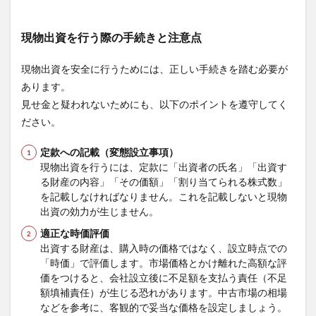
現物出資を行う際の手続きと注意点
現物出資を安全に行うためには、正しい手続きを踏む必要が
あります。
見せ金と疑われないためにも、以下のポイントを遵守してく
ださい。
定款への記載（変態設立事項）
現物出資を行うには、定款に「出資者の氏名」「出資す
る財産の内容」「その価額」「割り当てられる株式数」
を記載しなければなりません。これを記載しないと現物
出資の効力が生じません。
適正な時価評価
出資する財産は、購入時の価格ではなく、設立時点での
「時価」で評価します。市場価格とかけ離れた高額な評
価をつけると、会社設立後に不足額を支払う責任（不足
額填補責任）が生じる恐れがあります。中古市場の相場
などを参考に、客観的で妥当な価格を設定しましょう。