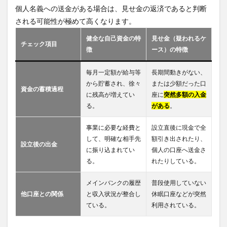
個人名義への送金がある場合は、見せ金の返済であると判断
される可能性が極めて高くなります。
健全な自己資金の特
見せ金（疑われるケ
チェック項目
徴
ース）の特徴
毎月一定額が給与等
長期間動きがない、
から貯蓄され、徐々
または少額だった口
資金の蓄積過程
に残高が増えてい
座に
突然多額の入金
る。
がある
。
事業に必要な経費と
設立直後に現金で全
して、明確な相手先
額引き出されたり、
設立後の出金
に振り込まれてい
個人の口座へ送金さ
る。
れたりしている。
メインバンクの履歴
普段使用していない
他口座との関係
と収入状況が整合し
休眠口座などが突然
ている。
利用されている。