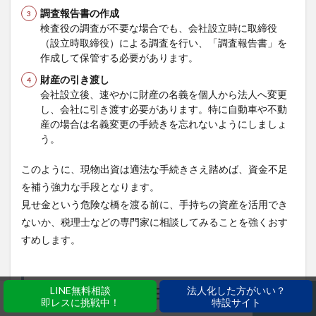
調査報告書の作成
検査役の調査が不要な場合でも、会社設立時に取締役
（設立時取締役）による調査を行い、「調査報告書」を
作成して保管する必要があります。
財産の引き渡し
会社設立後、速やかに財産の名義を個人から法人へ変更
し、会社に引き渡す必要があります。特に自動車や不動
産の場合は名義変更の手続きを忘れないようにしましょ
う。
このように、現物出資は適法な手続きさえ踏めば、資金不足
を補う強力な手段となります。
見せ金という危険な橋を渡る前に、手持ちの資産を活用でき
ないか、税理士などの専門家に相談してみることを強くおす
すめします。
LINE無料相談
法人化した方がいい？
まとめ
即レスに挑戦中！
特設サイト
ホーム
シェア
メニュー
電話
TOPへ