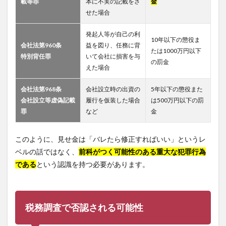
載等罪
本に不実の記載をさ
金
せた場合
発起人等が自己の利
10年以下の懲役ま
会社法第960条
益を図り、任務に背
たは1000万円以下
特別背任罪
いて会社に損害を与
の罰金
えた場合
会社法第968条
会社設立時の出資の
5年以下の懲役また
会社設立等虚偽記載
履行を仮装した場合
は500万円以下の罰
罪
など
金
このように、見せ金は「バレたら修正すればいい」というレ
ベルの話ではなく、
前科がつく可能性のある重大な犯罪行為
である
という認識を持つ必要があります。
税務調査で否認される可能性