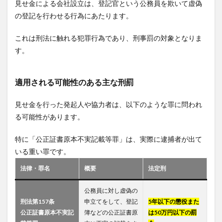
見せ金による会社設立は、登記官という公務員を欺いて虚偽
の登記を行わせる行為にあたります。
これは刑法に触れる犯罪行為であり、刑事罰の対象となりま
す。
適用される可能性のある主な刑罰
見せ金を行った発起人や協力者は、以下のような罪に問われ
る可能性があります。
特に「公正証書原本不実記載等罪」は、実際に逮捕者が出て
いる重い罪です。
法律・罪名
概要
法定刑
公務員に対し虚偽の
刑法第157条
申立てをして、登記
5年以下の懲役また
公正証書原本不実記
簿などの公正証書原
は50万円以下の罰