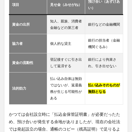
預け合い（あずけあ
項目
見せ金（みせがね）
い）
知人、親族、消費者
資金の出所
銀行などの金融機関
金融などの第三者
銀行の担当者（金融
協力者
個人的な貸主
機関ぐるみ）
登記後すぐに引き出
銀行により拘束さ
資金の流動性
して返済する
れ、引き出せない
払い込み自体は無効
ではないが、返還義
払い込みそのものが
法的効力
務が生じる可能性が
無効となる
ある
かつては会社設立時に「払込金保管証明書」が必要だったた
め、預け合いが発生する余地がありましたが、現在の会社法
では発起設立の場合、通帳のコピー（残高証明）で足りるよ