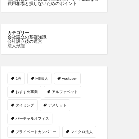
費用相場と損しないためのポイント
カテゴリー
会社設立の基礎知識
会社設立後の運営
法人形態
1円
MS法人
youtuber
おすすめ事業
アルファベット
タイミング
デメリット
バーチャルオフィス
プライベートカンパニー
マイクロ法人