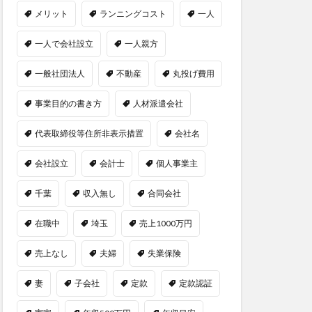
メリット
ランニングコスト
一人
一人で会社設立
一人親方
一般社団法人
不動産
丸投げ費用
事業目的の書き方
人材派遣会社
代表取締役等住所非表示措置
会社名
会社設立
会計士
個人事業主
千葉
収入無し
合同会社
在職中
埼玉
売上1000万円
売上なし
夫婦
失業保険
妻
子会社
定款
定款認証