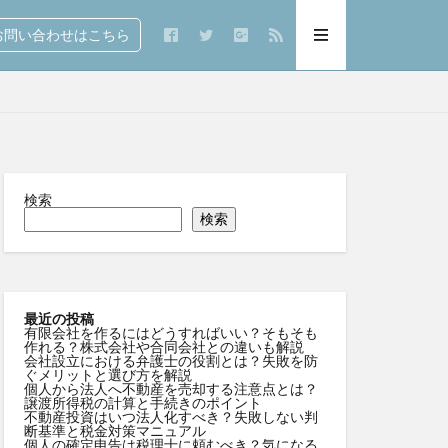
問い合わせはこちら
検索
検索
最近の投稿
有限会社を作るにはどうすればいい？そもそも
作れる？株式会社や合同会社との違いも解説
会社設立における弁護士の役割とは？失敗を防
ぐメリットと選び方を解説
個人から法人へ不動産を売却する注意点とは？
譲渡所得税の計算と手続きのポイント
不動産投資はいつ法人化すべき？失敗しない判
断基準と税金対策マニュアル
個人の確定申告は税理士に頼むべき？気になる