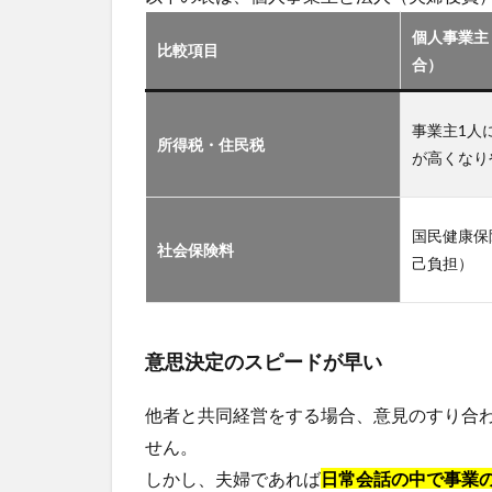
個人事業主
比較項目
合）
事業主1人
所得税・住民税
が高くなり
国民健康保
社会保険料
己負担）
意思決定のスピードが早い
他者と共同経営をする場合、意見のすり合
せん。
しかし、夫婦であれば
日常会話の中で事業