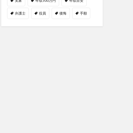
実家
年収500万円
年収目安
弁護士
役員
後悔
手順