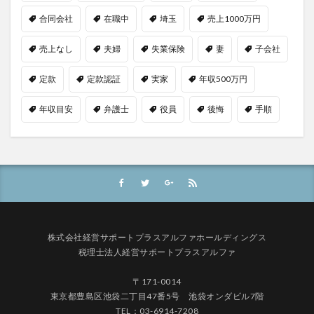
合同会社
在職中
埼玉
売上1000万円
売上なし
夫婦
失業保険
妻
子会社
定款
定款認証
実家
年収500万円
年収目安
弁護士
役員
後悔
手順
株式会社経営サポートプラスアルファホールディングス
税理士法人経営サポートプラスアルファ
〒171-0014
東京都豊島区池袋二丁目47番5号 池袋オンダビル7階
TEL：03-6914-7208