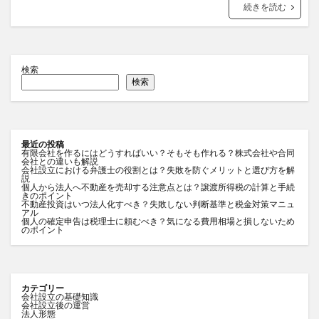
続きを読む
検索
検索
最近の投稿
有限会社を作るにはどうすればいい？そもそも作れる？株式会社や合同
会社との違いも解説
会社設立における弁護士の役割とは？失敗を防ぐメリットと選び方を解
説
個人から法人へ不動産を売却する注意点とは？譲渡所得税の計算と手続
きのポイント
不動産投資はいつ法人化すべき？失敗しない判断基準と税金対策マニュ
アル
個人の確定申告は税理士に頼むべき？気になる費用相場と損しないため
のポイント
カテゴリー
会社設立の基礎知識
会社設立後の運営
法人形態