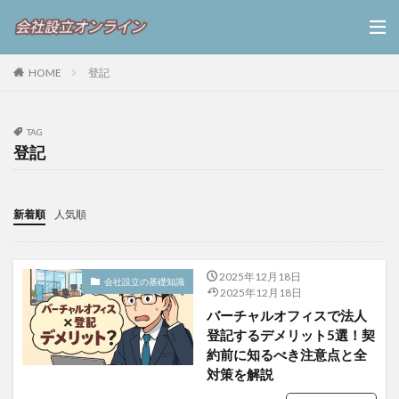
HOME
登記
TAG
登記
新着順
人気順
2025年12月18日
会社設立の基礎知識
2025年12月18日
バーチャルオフィスで法人
登記するデメリット5選！契
約前に知るべき注意点と全
対策を解説