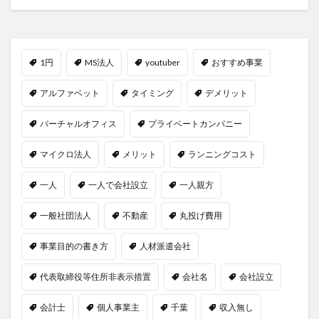
1円
MS法人
youtuber
おすすめ事業
アルファベット
タイミング
デメリット
バーチャルオフィス
プライベートカンパニー
マイクロ法人
メリット
ランニングコスト
一人
一人で会社設立
一人親方
一般社団法人
不動産
丸投げ費用
事業目的の書き方
人材派遣会社
代表取締役等住所非表示措置
会社名
会社設立
会計士
個人事業主
千葉
収入無し