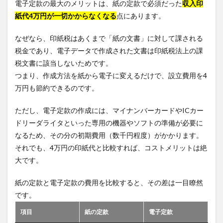
電子定款の最大のメリットは、紙の定款で必須だった
収入印
紙代4万円が一切かからなくなる
点にあります。
なぜなら、印紙税はあくまで「紙の文書」に対して課される
税金であり、電子データで作成された文書は印紙税法上の課
税文書に該当しないためです。
つまり、作成方法を紙から電子に変えるだけで、設立費用を4
万円も節約できるのです。
ただし、電子定款の作成には、マイナンバーカードやICカー
ドリーダライタといった専用の機器やソフトの準備が必要に
なるため、その分の初期費用（数千円程度）がかかります。
それでも、4万円の印紙代と比較すれば、コストメリットは絶
大です。
紙の定款と電子定款の費用を比較すると、その差は一目瞭然
です。
項目
紙の定款
電子定款