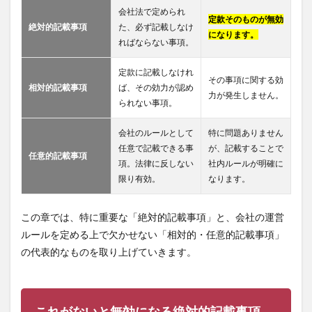
会社法で定められ
定款そのものが無効
絶対的記載事項
た、必ず記載しなけ
になります。
ればならない事項。
定款に記載しなけれ
その事項に関する効
相対的記載事項
ば、その効力が認め
力が発生しません。
られない事項。
会社のルールとして
特に問題ありません
任意で記載できる事
が、記載することで
任意的記載事項
項。法律に反しない
社内ルールが明確に
限り有効。
なります。
この章では、特に重要な「絶対的記載事項」と、会社の運営
ルールを定める上で欠かせない「相対的・任意的記載事項」
の代表的なものを取り上げていきます。
これがないと無効になる絶対的記載事項