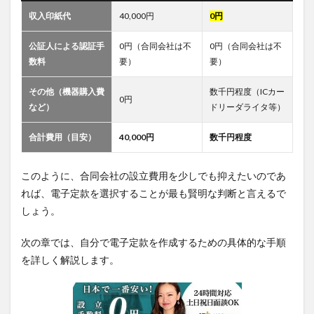
収入印紙代
40,000円
0円
公証人による認証手
0円（合同会社は不
0円（合同会社は不
数料
要）
要）
その他（機器購入費
数千円程度（ICカー
0円
など）
ドリーダライタ等）
合計費用（目安）
40,000円
数千円程度
このように、合同会社の設立費用を少しでも抑えたいのであ
れば、電子定款を選択することが最も賢明な判断と言えるで
しょう。
次の章では、自分で電子定款を作成するための具体的な手順
を詳しく解説します。