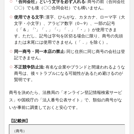
「合同会社」という文字を必ず入れる:
商号の前（合同会社
〇〇）でも後（〇〇合同会社）でも構いません。
使用できる文字:
漢字、ひらがな、カタカナ、ローマ字（大
文字・小文字）、アラビア数字（0～9）、一部の記号
（「＆」「’」「，」「‐」「．」「・」）が使用できま
す。ただし、記号は字句を区切る場合に限り、商号の先頭
または末尾には使用できません（「．」を除く）。
同一商号・同一本店の禁止:
同じ住所に同じ商号の会社は登
記できません。
不正競争防止法:
有名な企業やブランドと間違われるような
商号は、後々トラブルになる可能性があるため避けるのが
賢明です。
商号を決めたら、法務局の「オンライン登記情報検索サービ
ス」や国税庁の「法人番号公表サイト」で、類似の商号がな
いか事前に調査しておくと安心です。
【記載例】
（商号）