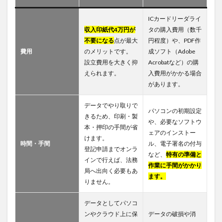
ICカードリーダライ
収入印紙代4万円が
タの購入費用（数千
不要になる
点が最大
円程度）や、PDF作
費用
のメリットです。
成ソフト（Adobe
設立費用を大きく抑
Acrobatなど）の購
えられます。
入費用がかかる場合
があります。
データでやり取りで
パソコンの初期設定
きるため、印刷・製
や、必要なソフトウ
本・押印の手間が省
ェアのインストー
けます。
時間・手間
ル、電子署名の付与
登記申請までオンラ
など、
特有の準備と
インで行えば、法務
作業に手間がかかり
局へ出向く必要もあ
ます。
りません。
データとしてパソコ
ンやクラウド上に保
データの破損や消