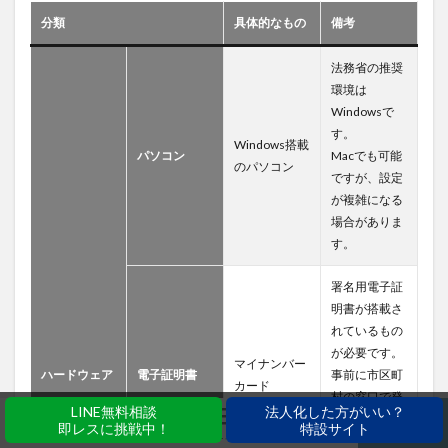
分類
具体的なもの
備考
法務省の推奨
環境は
Windowsで
す。
Windows搭載
パソコン
Macでも可能
のパソコン
ですが、設定
が複雑になる
場合がありま
す。
署名用電子証
明書が搭載さ
れているもの
が必要です。
マイナンバー
ハードウェア
電子証明書
事前に市区町
カード
村の窓口で発
LINE無料相談
法人化した方がいい？
行手続きを済
即レスに挑戦中！
特設サイト
ホーム
シェア
メニュー
電話
TOPへ
ませておきま