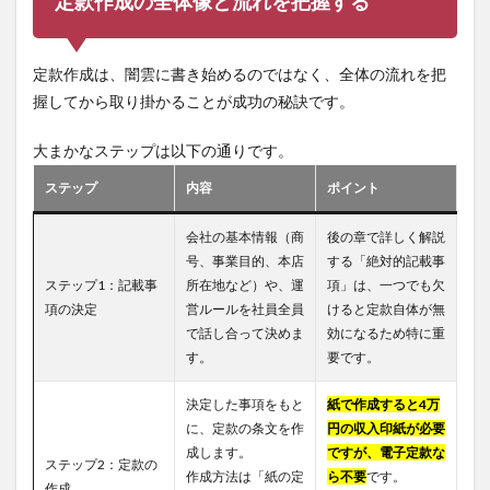
定款作成の全体像と流れを把握する
定款作成は、闇雲に書き始めるのではなく、全体の流れを把
握してから取り掛かることが成功の秘訣です。
大まかなステップは以下の通りです。
ステップ
内容
ポイント
会社の基本情報（商
後の章で詳しく解説
号、事業目的、本店
する「絶対的記載事
ステップ1：記載事
所在地など）や、運
項」は、一つでも欠
項の決定
営ルールを社員全員
けると定款自体が無
で話し合って決めま
効になるため特に重
す。
要です。
決定した事項をもと
紙で作成すると4万
に、定款の条文を作
円の収入印紙が必要
成します。
ですが、電子定款な
ステップ2：定款の
作成方法は「紙の定
ら不要
です。
作成