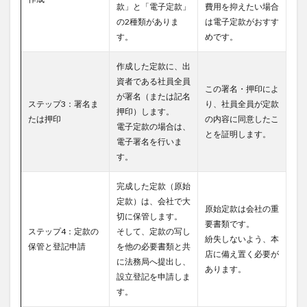
款」と「電子定款」
費用を抑えたい場合
の2種類がありま
は電子定款がおすす
す。
めです。
作成した定款に、出
資者である社員全員
この署名・押印によ
が署名（または記名
ステップ3：署名ま
り、社員全員が定款
押印）します。
たは押印
の内容に同意したこ
電子定款の場合は、
とを証明します。
電子署名を行いま
す。
完成した定款（原始
定款）は、会社で大
原始定款は会社の重
切に保管します。
要書類です。
ステップ4：定款の
そして、定款の写し
紛失しないよう、本
保管と登記申請
を他の必要書類と共
店に備え置く必要が
に法務局へ提出し、
あります。
設立登記を申請しま
す。