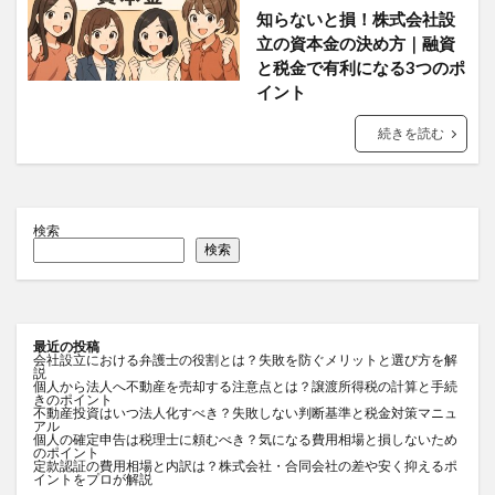
知らないと損！株式会社設
立の資本金の決め方｜融資
と税金で有利になる3つのポ
イント
続きを読む
検索
検索
最近の投稿
会社設立における弁護士の役割とは？失敗を防ぐメリットと選び方を解
説
個人から法人へ不動産を売却する注意点とは？譲渡所得税の計算と手続
きのポイント
不動産投資はいつ法人化すべき？失敗しない判断基準と税金対策マニュ
アル
個人の確定申告は税理士に頼むべき？気になる費用相場と損しないため
のポイント
定款認証の費用相場と内訳は？株式会社・合同会社の差や安く抑えるポ
イントをプロが解説