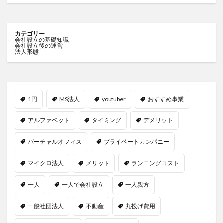
カテゴリー
会社設立の基礎知識
会社設立後の運営
法人形態
1円
MS法人
youtuber
おすすめ事業
アルファベット
タイミング
デメリット
バーチャルオフィス
プライベートカンパニー
マイクロ法人
メリット
ランニングコスト
一人
一人で会社設立
一人親方
一般社団法人
不動産
丸投げ費用