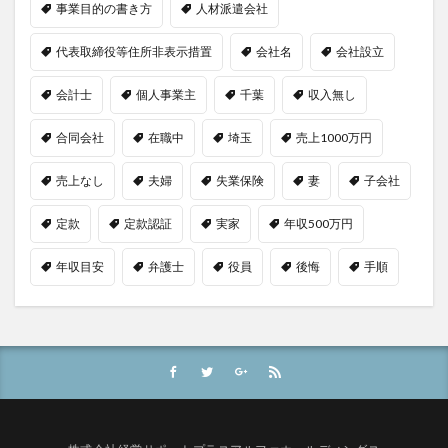
事業目的の書き方
人材派遣会社
代表取締役等住所非表示措置
会社名
会社設立
会計士
個人事業主
千葉
収入無し
合同会社
在職中
埼玉
売上1000万円
売上なし
夫婦
失業保険
妻
子会社
定款
定款認証
実家
年収500万円
年収目安
弁護士
役員
後悔
手順