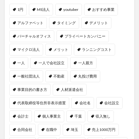
1円
MS法人
youtuber
おすすめ事業
アルファベット
タイミング
デメリット
バーチャルオフィス
プライベートカンパニー
マイクロ法人
メリット
ランニングコスト
一人
一人で会社設立
一人親方
一般社団法人
不動産
丸投げ費用
事業目的の書き方
人材派遣会社
代表取締役等住所非表示措置
会社名
会社設立
会計士
個人事業主
千葉
収入無し
合同会社
在職中
埼玉
売上1000万円