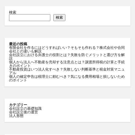
検索
検索
最近の投稿
有限会社を作るにはどうすればいい？そもそも作れる？株式会社や合同
会社との違いも解説
会社設立における弁護士の役割とは？失敗を防ぐメリットと選び方を解
説
個人から法人へ不動産を売却する注意点とは？譲渡所得税の計算と手続
きのポイント
不動産投資はいつ法人化すべき？失敗しない判断基準と税金対策マニュ
アル
個人の確定申告は税理士に頼むべき？気になる費用相場と損しないため
のポイント
カテゴリー
会社設立の基礎知識
会社設立後の運営
法人形態