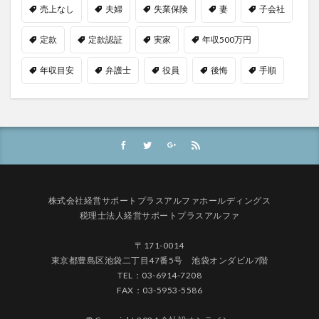
売上なし
夫婦
失業保険
妻
子会社
定款
定款認証
実家
年収500万円
年収目安
弁護士
役員
後悔
手順
株式会社経営サポートプラスアルファホールディングス
税理士法人経営サポートプラスアルファ
〒171-0014
東京都豊島区池袋二丁目47番5号 池袋オンダビル7階
TEL：03-6914-7208
FAX：03-5953-5586